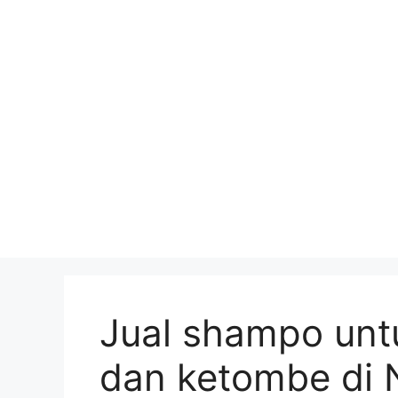
Skip
to
content
Jual shampo unt
dan ketombe di