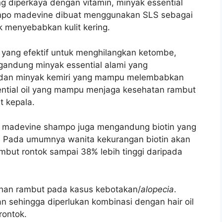
diperkaya dengan vitamin, minyak essential
mpo m
adevine dibuat menggunakan SLS sebagai
k menyebabkan kulit kering.
yang efektif untuk menghilangkan ketombe,
andung minyak essential alami yang
n dan minyak kemiri yang mampu melembabkan
ntial oil yang mampu menjaga kesehatan rambut
 kepala.
 madevine shampo juga mengandung biotin yang
k. Pada umumnya w
anita kekurangan biotin akan
ut rontok sampai 38% lebih tinggi daripada
uhan rambut pada kasus kebotakan/
alopecia
.
n sehingga diperlukan kombinasi dengan hair oil
rontok.