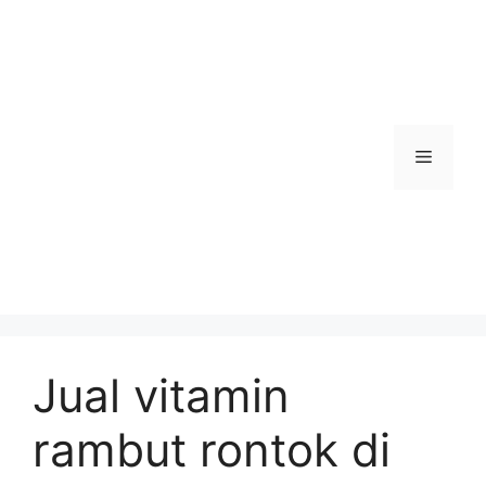
Skip
to
content
Menu
Jual vitamin
rambut rontok di