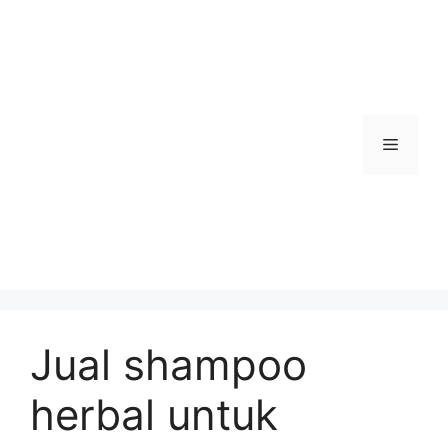
Skip
to
content
Menu
Jual shampoo
herbal untuk