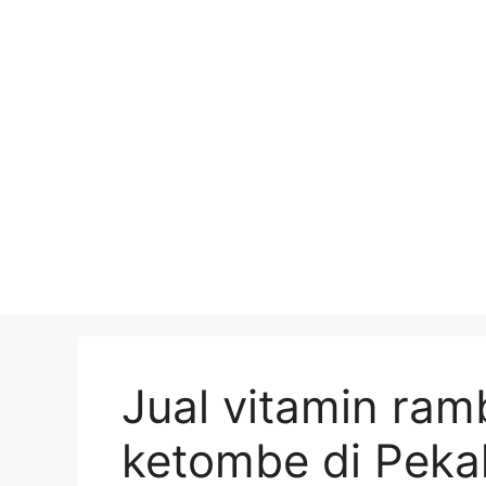
Skip
to
content
Jual vitamin ram
ketombe di Peka