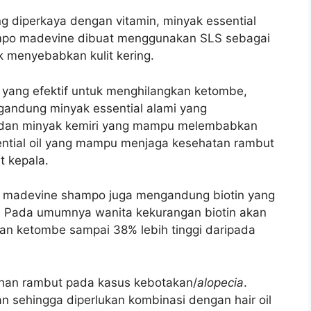
diperkaya dengan vitamin, minyak essential
mpo m
adevine dibuat menggunakan SLS sebagai
k menyebabkan kulit kering.
yang efektif untuk menghilangkan ketombe,
andung minyak essential alami yang
n dan minyak kemiri yang mampu melembabkan
ntial oil yang mampu menjaga kesehatan rambut
 kepala.
 madevine shampo juga mengandung biotin yang
k. Pada umumnya w
anita kekurangan biotin akan
n ketombe sampai 38% lebih tinggi daripada
uhan rambut pada kasus kebotakan/
alopecia
.
n sehingga diperlukan kombinasi dengan hair oil