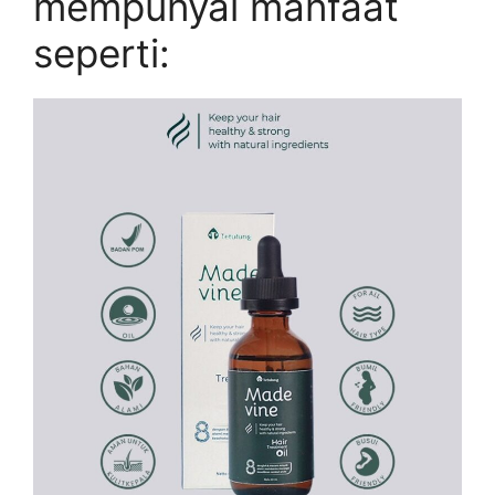
mempunyai manfaat
seperti: