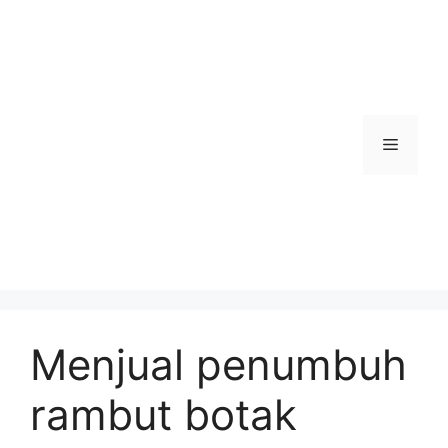
Skip
to
content
Menu
Menjual penumbuh
rambut botak