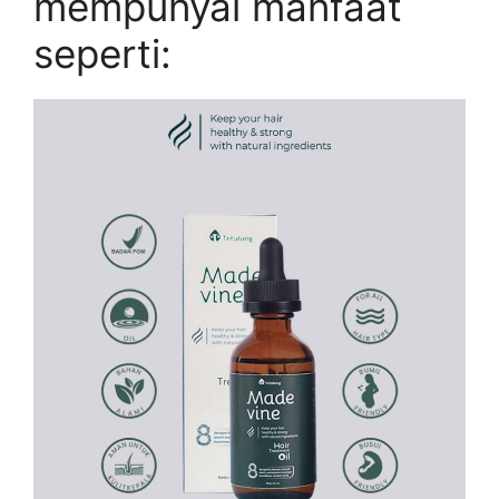
mempunyai manfaat
seperti: