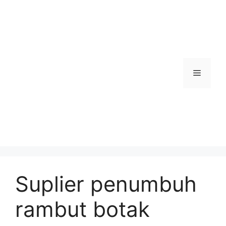
Skip
to
content
Menu
Suplier penumbuh
rambut botak